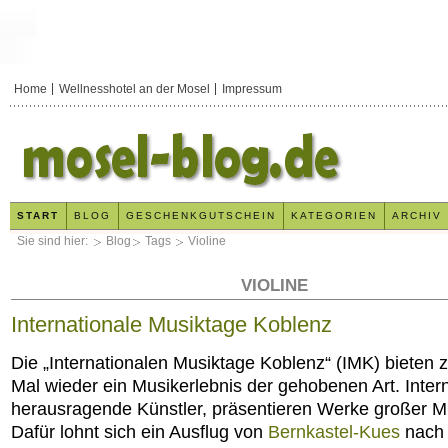
Home
Wellnesshotel an der Mosel
Impressum
START
BLOG
GESCHENKGUTSCHEIN
KATEGORIEN
ARCHIV
Sie sind hier:
Blog
Tags
Violine
VIOLINE
Internationale Musiktage Koblenz
Die „Internationalen Musiktage Koblenz“ (IMK) bieten 
Mal wieder ein Musikerlebnis der gehobenen Art. Intern
herausragende Künstler, präsentieren Werke großer M
Dafür lohnt sich ein Ausflug von
Bernkastel-Kues
nach 
x