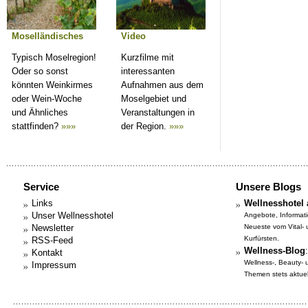
Moselländisches
Video
Typisch Moselregion!
Kurzfilme mit
Oder so sonst
interessanten
könnten Weinkirmes
Aufnahmen aus dem
oder Wein-Woche
Moselgebiet und
und Ähnliches
Veranstaltungen in
stattfinden?
»»»
der Region.
»»»
Service
Unsere Blogs
Links
Wellnesshotel 
Unser Wellnesshotel
Angebote, Informat
Newsletter
Neueste vom Vital-
Kurfürsten.
RSS-Feed
Wellness-Blog
:
Kontakt
Wellness-, Beauty-
Impressum
Themen stets aktuell