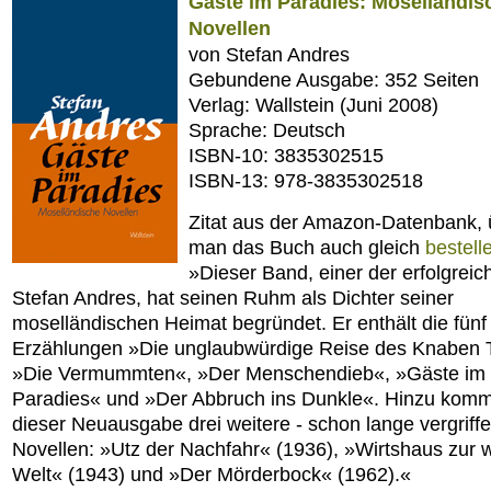
Gäste im Paradies: Moselländis
Novellen
von Stefan Andres
Gebundene Ausgabe: 352 Seiten
Verlag: Wallstein (Juni 2008)
Sprache: Deutsch
ISBN-10: 3835302515
ISBN-13: 978-3835302518
Zitat aus der Amazon-Datenbank, 
man das Buch auch gleich
bestell
»Dieser Band, einer der erfolgreic
Stefan Andres, hat seinen Ruhm als Dichter seiner
moselländischen Heimat begründet. Er enthält die fünf
Erzählungen »Die unglaubwürdige Reise des Knaben T
»Die Vermummten«, »Der Menschendieb«, »Gäste im
Paradies« und »Der Abbruch ins Dunkle«. Hinzu komm
dieser Neuausgabe drei weitere - schon lange vergriffe
Novellen: »Utz der Nachfahr« (1936), »Wirtshaus zur 
Welt« (1943) und »Der Mörderbock« (1962).«