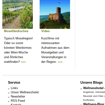
Moselländisches
Video
Typisch Moselregion!
Kurzfilme mit
Oder so sonst
interessanten
könnten Weinkirmes
Aufnahmen aus dem
oder Wein-Woche
Moselgebiet und
und Ähnliches
Veranstaltungen in
stattfinden?
»»»
der Region.
»»»
Service
Unsere Blogs
Links
Wellnesshotel 
Unser Wellnesshotel
Angebote, Informat
Newsletter
Neueste vom Vital-
Kurfürsten.
RSS-Feed
Wellness-Blog
:
Kontakt