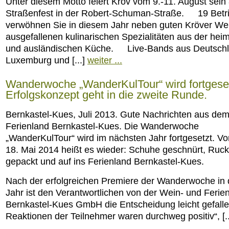
Unter diesem Motto feiert Kröv vom 9.-11. August sein 
Straßenfest in der Robert-Schuman-Straße. 19 Betr
verwöhnen Sie in diesem Jahr neben guten Kröver We
ausgefallenen kulinarischen Spezialitäten aus der hei
und ausländischen Küche. Live-Bands aus Deutschl
Luxemburg und [...]
weiter ...
Wanderwoche „WanderKulTour“ wird fortgeset
Erfolgskonzept geht in die zweite Runde.
Bernkastel-Kues, Juli 2013. Gute Nachrichten aus de
Ferienland Bernkastel-Kues. Die Wanderwoche
„WanderKulTour“ wird im nächsten Jahr fortgesetzt. Vo
18. Mai 2014 heißt es wieder: Schuhe geschnürt, Ruc
gepackt und auf ins Ferienland Bernkastel-Kues.
Nach der erfolgreichen Premiere der Wanderwoche in
Jahr ist den Verantwortlichen von der Wein- und Ferie
Bernkastel-Kues GmbH die Entscheidung leicht gefalle
Reaktionen der Teilnehmer waren durchweg positiv“, [.
...