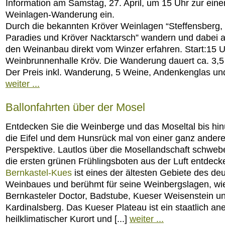
Information am Samstag, 27. April, um 15 Uhr zur eine
Weinlagen-Wanderung ein.
Durch die bekannten Kröver Weinlagen “Steffensberg, L
Paradies und Kröver Nacktarsch” wandern und dabei a
den Weinanbau direkt vom Winzer erfahren. Start:15 U
Weinbrunnenhalle Kröv. Die Wanderung dauert ca. 3,5
Der Preis inkl. Wanderung, 5 Weine, Andenkenglas und 
weiter ...
Ballonfahrten über der Mosel
Entdecken Sie die Weinberge und das Moseltal bis hin
die Eifel und dem Hunsrück mal von einer ganz ander
Perspektive. Lautlos über die Mosellandschaft schweb
die ersten grünen Frühlingsboten aus der Luft entdeck
Bernkastel-Kues
ist eines der ältesten Gebiete des de
Weinbaues und berühmt für seine Weinbergslagen, wi
Bernkasteler Doctor, Badstube, Kueser Weisenstein u
Kardinalsberg. Das Kueser Plateau ist ein staatlich an
heilklimatischer Kurort und [...]
weiter ...