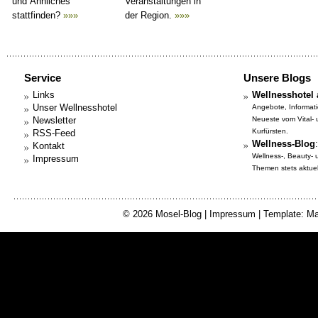
und Ähnliches
Veranstaltungen in
stattfinden?
»»»
der Region.
»»»
Service
Unsere Blogs
Links
Wellnesshotel 
Unser Wellnesshotel
Angebote, Informat
Newsletter
Neueste vom Vital-
Kurfürsten.
RSS-Feed
Wellness-Blog
:
Kontakt
Wellness-, Beauty-
Impressum
Themen stets aktuell
© 2026
Mosel-Blog
|
Impressum
| Template: Ma