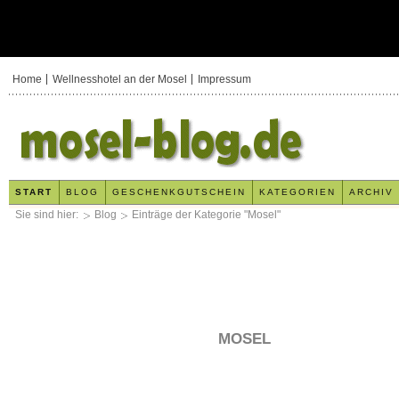
Home
Wellnesshotel an der Mosel
Impressum
START
BLOG
GESCHENKGUTSCHEIN
KATEGORIEN
ARCHIV
Sie sind hier:
Blog
Einträge der Kategorie "Mosel"
MOSEL
x