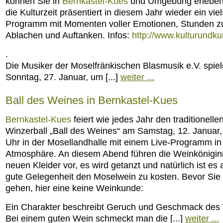
können Sie in
Bernkastel-Kues
und Umgebung erleben
die Kulturzeit präsentiert in diesem Jahr wieder ein viel
Programm mit Momenten voller Emotionen, Stunden 
Ablachen und Auftanken. Infos:
http://www.kulturundku
.
Die Musiker der Moselfränkischen Blasmusik e.V. spie
Sonntag, 27. Januar, um [...]
weiter ...
Ball des Weines in Bernkastel-Kues
Bernkastel-Kues
feiert wie jedes Jahr den traditionelle
Winzerball „Ball des Weines“ am Samstag, 12. Januar
Uhr in der Mosellandhalle mit einem Live-Programm in 
Atmosphäre. An diesem Abend führen die Weinkönigin
neuen Kleider vor, es wird getanzt und natürlich ist es
gute Gelegenheit den Moselwein zu kosten. Bevor Sie
gehen, hier eine keine Weinkunde:
Ein Charakter beschreibt Geruch und Geschmack des
Bei einem guten Wein schmeckt man die [...]
weiter ...