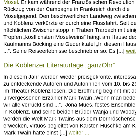
Mosel
. Er kam während der Französischen Revolution
Rückzug von der Campagne in Frankreich durch die
Moselgegend. Den beschwerlichen Landweg zwischen 
und Koblenz verkürzte er durch eine Flussfahrt. Seit 
nächtlichen Zwischenstopp in Traben Trarbach mit ein
Tropfen „köstlichsten Moselweins” hängt am Hause de
Kaufmanns Böcking eine Gedenktafel „In diesem Haus 
...”. Seine Reiseerlebnisse beschrieb er so: Es [...]
weit
Die Koblenzer Literaturtage „ganzOhr”
In diesem Jahr werden wieder preisgekrönte, interessa
zu entdeckende Autoren und Autorinnen vom 10. bis 2
im Theater Koblenz lesen. Die Eröffnung beginnt mit 
unvergessenen Erzähler Mark Twain „Wenn man beden
wir alle verrückt sind ...”. Jona Mues, festes Ensemble
in Koblenz, und seine beiden Brüder Wanja und Woo
werden die Welt Mark Twains aus dem Dornröschensc
erwecken, virtuos begleitet von Karsten Huschke am Kl
Mark Twain hatte einst [...]
weiter ...